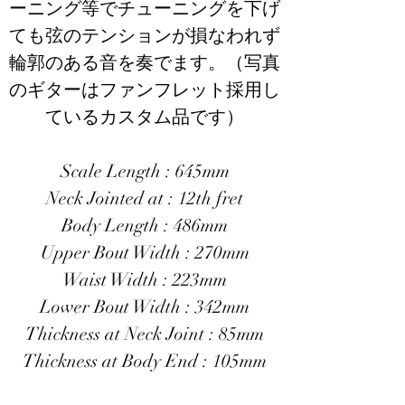
ーニング等でチューニングを下げ
ても弦のテンションが損なわれず
輪郭のある音を奏でます。（写真
のギターはファンフレット採用し
ているカスタム品です）
​Scale Length : 645mm
Neck Jointed at : 12th fret
Body Length : 486mm
Upper Bout Width : 270mm
Waist Width : 223mm
Lower Bout Width : 342mm
Thickness at Neck Joint : 85mm
Thickness at Body End : 105mm