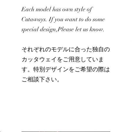
Each model has own style of
Cutaways. If you want to do some
special design,Please let us know.
​それぞれのモデルに合った独自の
カッタウェイをご用意していま
す。特別デザインをご希望の際は
ー
ご相談下さい。
御