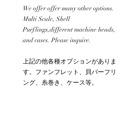
We offer offer many other options.
Multi Scale, Shell
Purflings,different machine heads,
n
and cases. Please inquire.
​上記の他各種オプションがありま
力
す。ファンフレット、貝パーフリ
イ
ング、糸巻き、ケース等。
ま
も