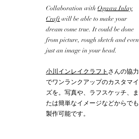
Collaboration with
Ogawa Inlay
Craft
will be able to make your
dream come true. It could be done
from picture, rough sketch and eve
just an image in your head.
​小川インレイクラフト
さんの協
でワンランクアップのカスタマ
ズを。写真や、ラフスケッチ、
たは簡単なイメージなどからで
製作可能です。