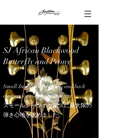
SJ African Blackwood
Butterfly and Peony
Small Jumbo size with top and back
contour for maximum comfort
​​スモールジャンボサイズに最大限の
弾き心地を求めました。